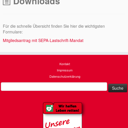
Downloads
Für die schnelle Übersicht finden Sie hier die wichtigsten
Formulare:
Mitgliedsantrag mit SEPA-Lastschrift-Mandat
Kontakt
Impressum
Datenschutzerklärung
Suche
nach: