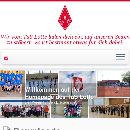
Wir vom TuS-Lotte laden dich ein, auf unseren Seiten
zu stöbern. Es ist bestimmt etwas für dich dabei!
Willkommen auf der
Homepage des TuS Lotte
Der Verein für den Breitensport