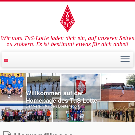
Wir vom TuS-Lotte laden dich ein, auf unseren Seiten
zu stöbern. Es ist bestimmt etwas für dich dabei!
Willkommen auf der
Homepage des TuS Lotte
Der Verein für den Breitensport